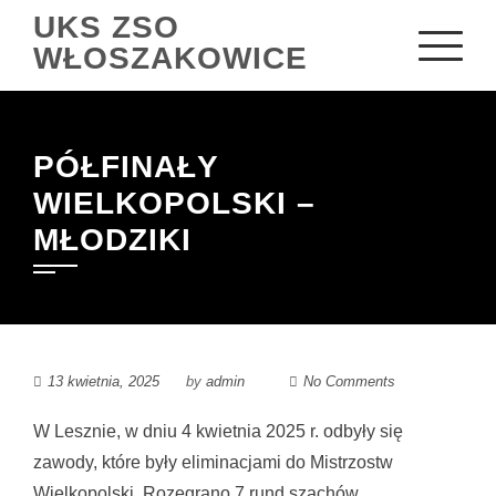
Skip
UKS ZSO
to
WŁOSZAKOWICE
content
PÓŁFINAŁY
WIELKOPOLSKI –
MŁODZIKI
13 kwietnia, 2025
by
admin
No Comments
W Lesznie, w dniu 4 kwietnia 2025 r. odbyły się
zawody, które były eliminacjami do Mistrzostw
Wielkopolski. Rozegrano 7 rund szachów