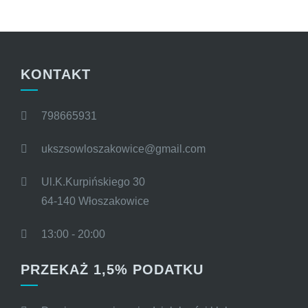
KONTAKT
798665931
ukszsowloszakowice@gmail.com
Ul.K.Kurpińskiego 30
64-140 Włoszakowice
13:00 - 20:00
PRZEKAŻ 1,5% PODATKU