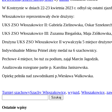
W Kostrzynie w dniach 22-23 kwietnia 2023 r. odbył się ostatni zjazd
Włoszakowice reprezentowały dwie drużyny:
UKS ZSO Włoszakowice II: Gabriela Zielinowska, Oskar Szneknecht,
UKS ZSO Włoszakowice III: Zuzanna Biegańska, Maja Ziółkowska, 
Drużyna UKS ZSO Włoszakowice II wywalczyła 5 miejsce drużyno
Indywidualnie Milena Primel złoty medal na 6 szachownicy.
Pechowe 4 miejsce, bo tuż za podium, zajął Marcin Jagodzik.
Analizowała rozegrane partie p. Karolina Janiszewska.
Opiekę pełniła nad zawodnikami p.Wiesława Walkowska.
Turniej szachowy
Szachy Włoszakowice
,
wyjazd
,
Włoszakowice
,
za
Szukaj:
Ostatnie wpisy