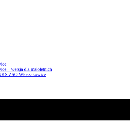
ice
e – wersja dla małoletnich
 w UKS ZSO Włoszakowice
6 szachownicy! Rozgrywki IV Wie