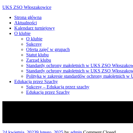
Skip
UKS ZSO Włoszakowice
to
Strona główna
content
Aktualności
Kalendarz turniejowy
O klubie
O klubie
Sukcesy
Oferta zajęć w grupach
Statut klubu
Zarząd klubu
Standardy ochrony małoletnich w UKS ZSO Włoszakow
Standardy ochrony małoletnich w UKS ZSO Włoszakowic
Polityka w zakresie standardów ochrony małoletnich
Edukacja przez Szachy
Sukcesy – Edukacja przez szachy
Edukacja przez Szachy
Brawo Milena – złoty medal na 
zakończone
24 kwietnia, 2023
9 lutego, 2025
by
admin
Comment Closed