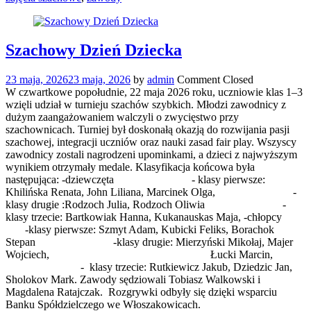
Szachowy Dzień Dziecka
23 maja, 2026
23 maja, 2026
by
admin
Comment Closed
W czwartkowe popołudnie, 22 maja 2026 roku, uczniowie klas 1–3
wzięli udział w turnieju szachów szybkich. Młodzi zawodnicy z
dużym zaangażowaniem walczyli o zwycięstwo przy
szachownicach. Turniej był doskonałą okazją do rozwijania pasji
szachowej, integracji uczniów oraz nauki zasad fair play. Wszyscy
zawodnicy zostali nagrodzeni upominkami, a dzieci z najwyższym
wynikiem otrzymały medale. Klasyfikacja końcowa była
następująca: -dziewczęta - klasy pierwsze:
Khilińska Renata, John Liliana, Marcinek Olga, -
klasy drugie :Rodzoch Julia, Rodzoch Oliwia -
klasy trzecie: Bartkowiak Hanna, Kukanauskas Maja, -chłopcy
-klasy pierwsze: Szmyt Adam, Kubicki Feliks, Borachok
Stepan -klasy drugie: Mierzyński Mikołaj, Majer
Wojciech, Łucki Marcin,
- klasy trzecie: Rutkiewicz Jakub, Dziedzic Jan,
Sholokov Mark. Zawody sędziowali Tobiasz Walkowski i
Magdalena Ratajczak. Rozgrywki odbyły się dzięki wsparciu
Banku Spółdzielczego we Włoszakowicach.