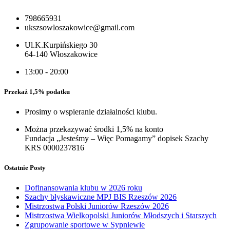
798665931
ukszsowloszakowice@gmail.com
Ul.K.Kurpińskiego 30
64-140 Włoszakowice
13:00 - 20:00
Przekaż 1,5% podatku
Prosimy o wspieranie działalności klubu.
Można przekazywać środki 1,5% na konto
Fundacja „Jesteśmy – Więc Pomagamy” dopisek Szachy
KRS 0000237816
Ostatnie Posty
Dofinansowania klubu w 2026 roku
Szachy błyskawiczne MPJ BIS Rzeszów 2026
Mistrzostwa Polski Juniorów Rzeszów 2026
Mistrzostwa Wielkopolski Juniorów Młodszych i Starszych
Zgrupowanie sportowe w Sypniewie