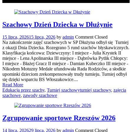
Szachowy Dzień Dziecka w Dłużynie
15 lipca, 2026
15 lipca, 2026
by
admin
Comment Closed
Na zakończenie zajęć szachowych w SP Dłużyna odbył się Turniej
z okazji Dnia Dziecka. Rozegrano 5 rund szachów błyskawicznych.
Klasyfikacja końcowa: Dziewczyny: I miejsce - Julia Krystek II
miejsce - Lena Apolinarska III miejsce - Dąbrówka Pytlik Chłopcy:
I miejsce - Błażej Gracz II miejsce - Damian Kubeczko III miejsce -
Nikodem Motuzny Medale ufundowała Rada Rodziców, a słodkie
upominki dzieciom zrekompensowały trudy turnieju. Turniej odbył
się dzięki wsparciu BS Włoszakowice....
Read More
Edukacja przez szachy
,
Turniej szachowy
turniej szachowy
,
zajęcia
szachowe
,
zawody szachowe
Zgrupowanie sportowe Rzeszów 2026
14 lipca, 2026
29 lipca, 2026
by
admin
Comment Closed