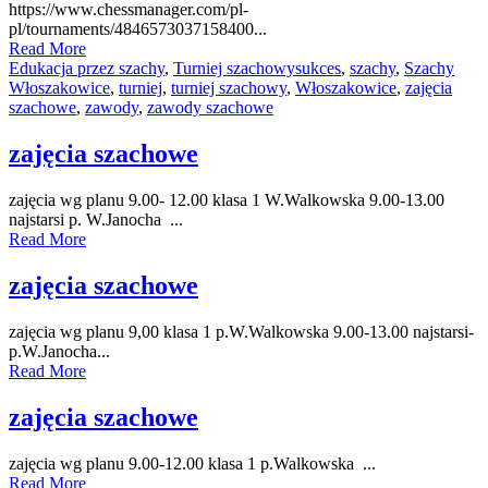
https://www.chessmanager.com/pl-
pl/tournaments/4846573037158400...
Read More
Edukacja przez szachy
,
Turniej szachowy
sukces
,
szachy
,
Szachy
Włoszakowice
,
turniej
,
turniej szachowy
,
Włoszakowice
,
zajęcia
szachowe
,
zawody
,
zawody szachowe
zajęcia szachowe
zajęcia wg planu 9.00- 12.00 klasa 1 W.Walkowska 9.00-13.00
najstarsi p. W.Janocha ...
Read More
zajęcia szachowe
zajęcia wg planu 9,00 klasa 1 p.W.Walkowska 9.00-13.00 najstarsi-
p.W.Janocha...
Read More
zajęcia szachowe
zajęcia wg planu 9.00-12.00 klasa 1 p.Walkowska ...
Read More