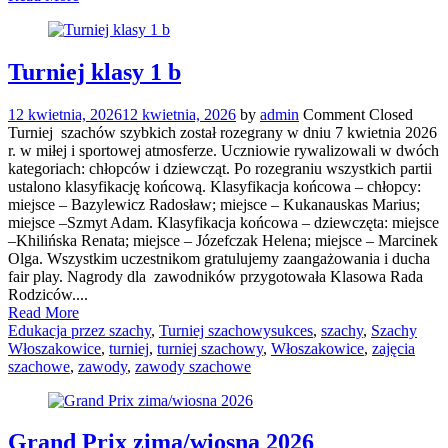
Turniej klasy 1 b
12 kwietnia, 2026
12 kwietnia, 2026
by
admin
Comment Closed
Turniej szachów szybkich został rozegrany w dniu 7 kwietnia 2026
r. w miłej i sportowej atmosferze. Uczniowie rywalizowali w dwóch
kategoriach: chłopców i dziewcząt. Po rozegraniu wszystkich partii
ustalono klasyfikację końcową. Klasyfikacja końcowa – chłopcy:
miejsce – Bazylewicz Radosław; miejsce – Kukanauskas Marius;
miejsce –Szmyt Adam. Klasyfikacja końcowa – dziewczęta: miejsce
–Khilińska Renata; miejsce – Józefczak Helena; miejsce – Marcinek
Olga. Wszystkim uczestnikom gratulujemy zaangażowania i ducha
fair play. Nagrody dla zawodników przygotowała Klasowa Rada
Rodziców....
Read More
Edukacja przez szachy
,
Turniej szachowy
sukces
,
szachy
,
Szachy
Włoszakowice
,
turniej
,
turniej szachowy
,
Włoszakowice
,
zajęcia
szachowe
,
zawody
,
zawody szachowe
Grand Prix zima/wiosna 2026