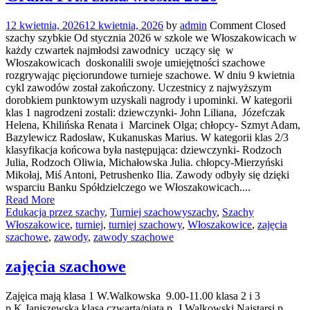
12 kwietnia, 2026
12 kwietnia, 2026
by
admin
Comment Closed
szachy szybkie Od stycznia 2026 w szkole we Włoszakowicach w
każdy czwartek najmłodsi zawodnicy uczący się w
Włoszakowicach doskonalili swoje umiejętności szachowe
rozgrywając pięciorundowe turnieje szachowe. W dniu 9 kwietnia
cykl zawodów został zakończony. Uczestnicy z najwyższym
dorobkiem punktowym uzyskali nagrody i upominki. W kategorii
klas 1 nagrodzeni zostali: dziewczynki- John Liliana, Józefczak
Helena, Khilińska Renata i Marcinek Olga; chłopcy- Szmyt Adam,
Bazylewicz Radosław, Kukanuskas Marius. W kategorii klas 2/3
klasyfikacja końcowa była następująca: dziewczynki- Rodzoch
Julia, Rodzoch Oliwia, Michałowska Julia. chłopcy-Mierzyński
Mikołaj, Miś Antoni, Petrushenko Ilia. Zawody odbyły się dzięki
wsparciu Banku Spółdzielczego we Włoszakowicach....
Read More
Edukacja przez szachy
,
Turniej szachowy
szachy
,
Szachy
Włoszakowice
,
turniej
,
turniej szachowy
,
Włoszakowice
,
zajęcia
szachowe
,
zawody
,
zawody szachowe
zajęcia szachowe
Zajęica mają klasa 1 W.Walkowska 9.00-11.00 klasa 2 i 3
p.K.Janiszewska klasa czwarta/piąta p. J.Walkowski Najstarsi p.